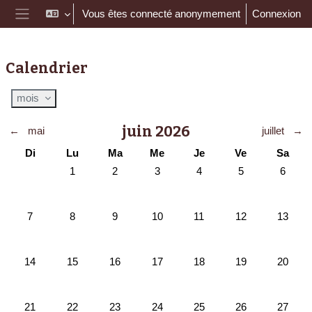
Passer au contenu principal
Vous êtes connecté anonymement
Connexion
Panneau latéral
Calendrier
mois
juin 2026
←
mai
juillet
→
Dimanche
Lundi
Mardi
Mercredi
Jeudi
Vendredi
Samedi
Di
Lu
Ma
Me
Je
Ve
Sa
Aucun événement, lundi 1 juin
Aucun événement, mardi 2 juin
Aucun événement, mercredi 3 juin
Aucun événement, jeudi 4 j
Aucun événement, 
Aucun év
1
2
3
4
5
6
Aucun événement, dimanche 7 juin
Aucun événement, lundi 8 juin
Aucun événement, mardi 9 juin
Aucun événement, mercredi 10 juin
Aucun événement, jeudi 11 
Aucun événement, 
Aucun év
7
8
9
10
11
12
13
Aucun événement, dimanche 14 juin
Aucun événement, lundi 15 juin
Aucun événement, mardi 16 juin
Aucun événement, mercredi 17 juin
Aucun événement, jeudi 18 
Aucun événement, 
Aucun év
14
15
16
17
18
19
20
Aucun événement, dimanche 21 juin
Aucun événement, lundi 22 juin
Aucun événement, mardi 23 juin
Aucun événement, mercredi 24 juin
Aucun événement, jeudi 25 
Aucun événement, 
Aucun év
21
22
23
24
25
26
27